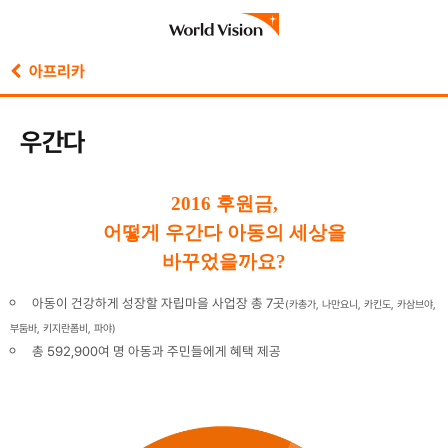
아프리카
우간다
2016 후원금
,
어떻게 우간다 아동의 세상을
바꾸었을까요
?
아동이 건강하게 성장할 자립마을 사업장 총 7곳
(카총가, 나만요니, 카킨도, 카삼브야,
부둠바, 키지란폼비, 파야)
총 592,900여 명 아동과 주민들에게 혜택 제공