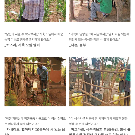
“남편과 사별 후 막막했지만 저축 모임에서 배운
“가족이 영양실조에 시달렸지만 암소 지원 덕분에
농업 기술로 생계를 유지하게 됐어요.”
영양가 있는 음식을 먹을 수 있게 됐어요.”
_하즈라, 저축 모임 멤버
_잭슨, 농부
“이젠 화장실과 위생용품 사용으로 더 이상 질병으
“이 식수시설 덕분에 집 가까이에서 깨끗한 물을
로 아파하지 않게 되었어요.”
얻을 수 있게 되었어요.”
_자베리오, 할아버지(오른쪽에 서 있는 남
_마그다린, 식수위원회 회장(중앙, 흰색 블
성)
라우스와 검정색 모자를 쓰고 있는 여성)