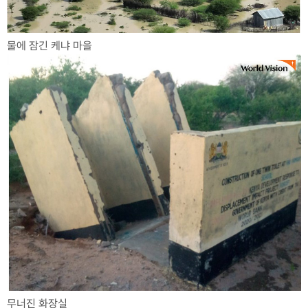
물에 잠긴 케냐 마을
무너진 화장실