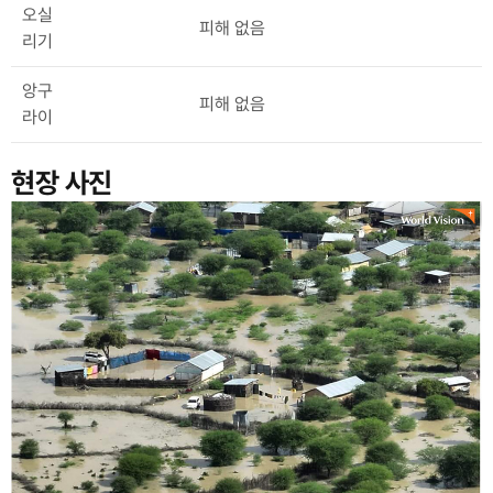
오실
피해 없음
리기
앙구
피해 없음
라이
현장 사진